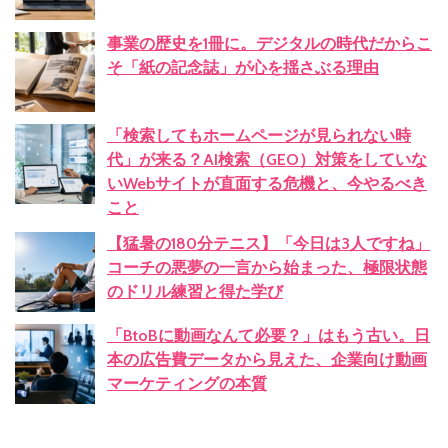
事業の歴史を1冊に。デジタルの時代だからこ
そ「紙の記念誌」が心を揺さぶる理由
「検索してもホームページが見られない時
代」が来る？AI検索（GEO）対策をしていな
いWebサイトが直面する危機と、今やるべき
こと
【猛暑の180分テニス】「今日は3人ですね」
コーチの悪夢の一言から始まった、極限状態
のドリル練習と得た学び
「BtoBに動画なんて必要？」はもう古い。日
本の広告費データから見えた、企業向け動画
マーケティングの本質