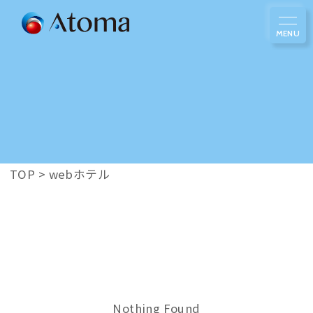
TOP
>
webホテル
Nothing Found