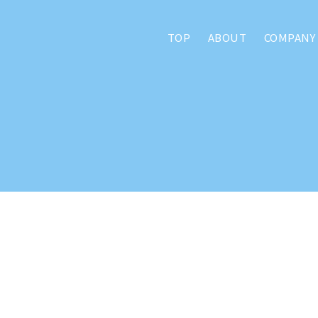
TOP
ABOUT
COMPANY
/アトマができること
WEB
デザイン
/ホームページ作成
い
ホームページを作成したい
更新型のホームページを作りたい
管理をしてほしい
のサービス
い