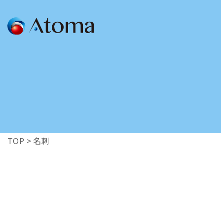
SERVICE
GRAPHIC
/広告
会社案内を作りた
チラシを作りたい
ロゴを作りたい
OTHER
TOP
>
名刺
/その他
写真を撮影したい
イラストを作りた
看板を作りたい