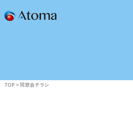
SERVICE
GRAPHIC
/広告
会社案内を作りた
チラシを作りたい
ロゴを作りたい
OTHER
TOP
>
同窓会チラシ
/その他
写真を撮影したい
イラストを作りた
看板を作りたい