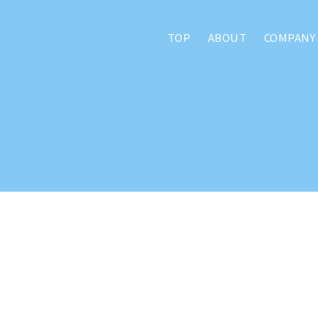
TOP
ABOUT
COMPANY
/アトマができること
WEB
デザイン
/ホームページ作成
い
ホームページを作成したい
更新型のホームページを作りたい
管理をしてほしい
のサービス
い