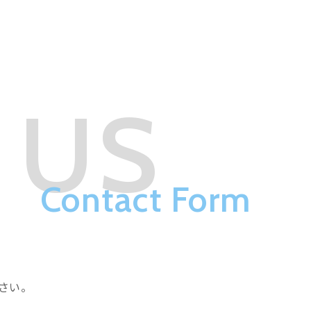
 US
Contact Form
さい。