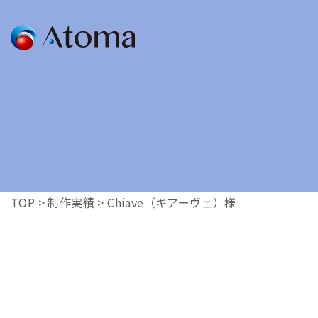
SERVICE
GRAPHIC
/広告
会社案内を作りた
チラシを作りたい
ロゴを作りたい
OTHER
TOP
>
制作実績
>
Chiave（キアーヴェ）様
/その他
写真を撮影したい
イラストを作りた
看板を作りたい