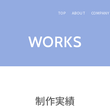
TOP
ABOUT
COMPANY
/アトマができること
WORKS
WEB
デザイン
/ホームページ作成
い
ホームページを作成したい
更新型のホームページを作りたい
管理をしてほしい
のサービス
い
制作実績